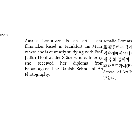
tzen
Amalie Lorentzen is an artist and
Amalie Lor
filmmaker based in Frankfurt am Main,
로 활동하는 작가
where she is currently studying with Prof.
델슐레에서유디트 호
Judith Hopf at the Städelschule. In 2019,
래 수학 중이며,
she received her diploma from
파타모르가나(Fat
Fatamorgana The Danish School of Art
School of Ar
Photography.
받았다.