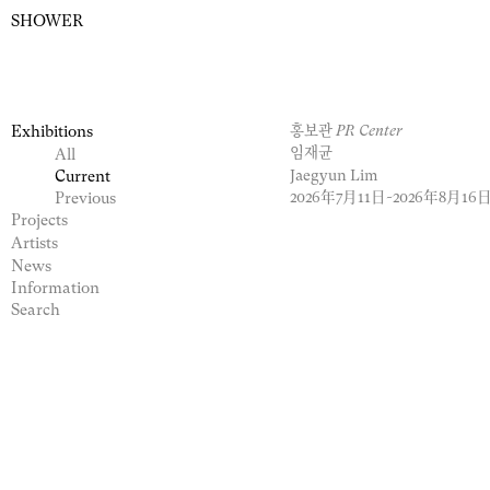
SHOWER
PR Center
Exhibitions
홍보관
임재균
All
Jaegyun Lim
Current
Previous
2026年7月11日
~2026年8月16
Projects
Artists
News
Information
Search