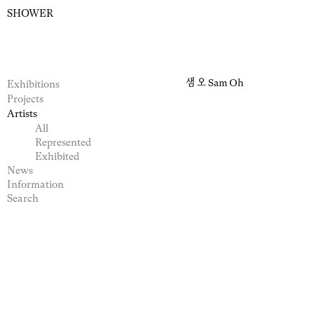
SHOWER
샘 오
Sam Oh
Exhibitions
Projects
Artists
All
Represented
Exhibited
News
Information
Search