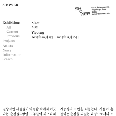
SHOWER
Exhibitions
Lines
All
이영
Current
Yiyoung
Previous
2025年10月25日
~2025年11月16日
Projects
Artists
News
Information
Search
Exhibition
Exhibition
Exhibition
Exhibition
이영
view
view
view
view
Yiyoung
고무줄 백
일상적인 사물들이 익숙함 속에서 어긋
가능성의 표면을 더듬는다. 사물이 흔
과사전
나는 순간들—쌓인 고무줄이 파스타처
들리는 순간을 되짚는 과정으로서의 조