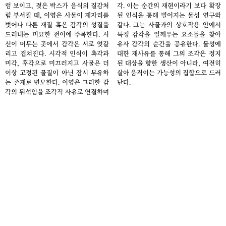
_Encycloped
P
럼 보이고, 젖은 박스가 음식의 질감처
각. 이는 순간의 재현이라기 보다 확장
of Rubber
럼 부서질 때, 이영은 사물이 제자리를
된 인식을 통해 벌어지는 물성 연구와
Bands
,
p
벗어나 다른 재질 혹은 감각의 성질을
같다. 그는 사물과의 상호작용 안에서
2025
s
드러내는 미묘한 전이에 주목한다. 시
특정 감각을 일깨우는 요소들을 찾아
clay wash
s
on plaster
s
선이 머무는 곳에서 감각은 서로 엇갈
유사 감각의 순간을 공유한다. 물성에
relief
리고 겹쳐진다. 시각적 인식이 촉각과
대한 재사유를 통해 그의 조각은 정지
8
미각, 후각으로 미끄러지고 사물은 더
된 대상을 향한 생산이 아니라, 여전히
이상 고정된 물질이 아닌 잠시 부유하
살아 움직이는 가능성의 집합으로 드러
는 존재로 변모한다. 이영은 그러한 감
난다.
각의 뒤섞임을 조각적 사유로 연결하며