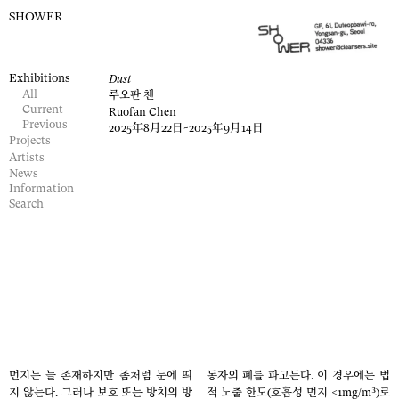
SHOWER
Exhibitions
Dust
All
루오판 첸
Current
Ruofan Chen
Previous
2025年8月22日
~2025年9月14日
Projects
Artists
News
Information
Search
Exhibition
Exhibition
Exhibition
Exhibition
Exhibition
view
view
view
view
view
먼지는 늘 존재하지만 좀처럼 눈에 띄
동자의 폐를 파고든다. 이 경우에는 법
지 않는다. 그러나 보호 또는 방치의 방
적 노출 한도(호흡성 먼지 <1mg/m³)로